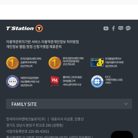
비
스
시
작
하
세
이용약관
위치기반 서비스 이용약관
개인정보 처리방침
요
개인정보 열람/정정 신청
가맹점 제휴문의
!
FAMILY SITE
한국타이어앤테크놀로지
한국타이어앤테크놀로지(주)
대표이사 이상훈, 안종선
경기도 성남시 분당구 판교로 286 (삼평동)
사업자등록번호 220-88-43431
통신판매업 신고번호 2020-성남분당B-0575
[ 사업자 정보확인 ]