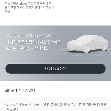
티스테이션 all my T 고객의 구매 내역
관리를 통해 정기점검과 교체주기 알림을
제공
아
직
등
록
된
내
차
가
내 차 등록하기
없
으
신
가
all my
T
서비스 안내
요
?
내
all my T 의 모든 서비스는 티스테이션닷컴 정식회원 가입 절차를 거친 고객에게만
차
제공됩니다.​