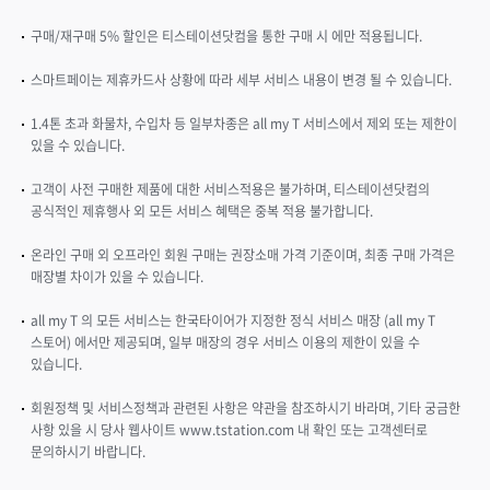
번
구매/재구매 5% 할인은 티스테이션닷컴을 통한 구매 시 에만 적용됩니다. ​
호
로
스마트페이는 제휴카드사 상황에 따라 세부 서비스 내용이 변경 될 수 있습니다. ​
간
편
1.4톤 초과 화물차, 수입차 등 일부차종은 all my T 서비스에서 제외 또는 제한이
하
있을 수 있습니다.​
게
차
고객이 사전 구매한 제품에 대한 서비스적용은 불가하며, 티스테이션닷컴의
량
공식적인 제휴행사 외 모든 서비스 혜택은 중복 적용 불가합니다. ​
등
록
온라인 구매 외 오프라인 회원 구매는 권장소매 가격 기준이며, 최종 구매 가격은
매장별 차이가 있을 수 있습니다. ​
하
고
all my T 의 모든 서비스는 한국타이어가 지정한 정식 서비스 매장 (all my T
a
스토어) 에서만 제공되며, 일부 매장의 경우 서비스 이용의 제한이 있을 수
l
있습니다. ​
l
m
회원정책 및 서비스정책과 관련된 사항은 약관을 참조하시기 바라며, 기타 궁금한
y
사항 있을 시 당사 웹사이트 www.tstation.com 내 확인 또는 고객센터로
T
문의하시기 바랍니다.​​
서