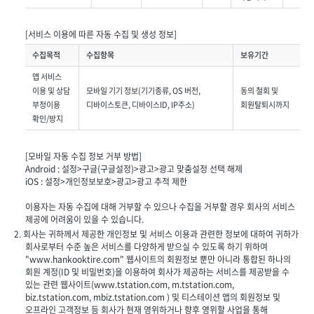
[서비스 이용에 따른 자동 수집 및 생성 정보]
수집목적
수집항목
보유기간
앱 서비스
이용 및 상담
모바일 기기 정보(기기종류, OS 버전,
동의 철회 및
부정이용
디바이스토큰, 디바이스ID, IP주소)
회원탈퇴시까지
확인/방지
[모바일 자동 수집 정보 거부 방법]
Android : 설정>구글(구글설정)>광고>광고 맞춤설정 선택 해제
iOS : 설정>개인정보보호>광고>광고 추적 제한
이용자는 자동 수집에 대해 거부할 수 있으나 수집을 거부할 경우 회사의 서비스
제공에 어려움이 있을 수 있습니다.
2. 회사는 귀하께서 제공한 개인정보 및 서비스 이용과 관련한 정보에 대하여 귀하가
회사로부터 수준 높은 서비스를 다양하게 받으실 수 있도록 하기 위하여
"www.hankooktire.com" 웹사이트의 회원정보 뿐만 아니라 통합된 하나의
회원 계정(ID 및 비밀번호)을 이용하여 회사가 제공하는 서비스를 제공받을 수
있는 관련 웹사이트(www.tstation.com, m.tstation.com,
biz.tstation.com, mbiz.tstation.com ) 및
티스테이션 앱
의 회원정보 및
오프라인 고객정보 등 회사가 현재 영위하거나 향후 영위할 사업을 통해