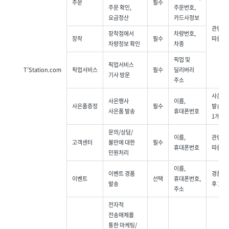
주문
필수
주문 확인,
주문번호,
요금정산
카드사정보
관련법
장착점에서
차량번호,
장착
필수
따름(5
차량정보 확인
차종
픽업 및
픽업서비스
T’Station.com
픽업서비스
필수
딜리버리
기사 방문
주소
사은품
사은행사
이름,
사은품증정
필수
발송 후
사은품 발송
휴대폰번호
1개월
문의/상담/
이름,
관련법
고객센터
불만에 대한
필수
휴대폰번호
따름(3
민원처리
이름,
이벤트 경품
경품 발
이벤트
선택
휴대폰번호,
발송
후 1개
주소
전자적
전송매체를
통한
마케팅/