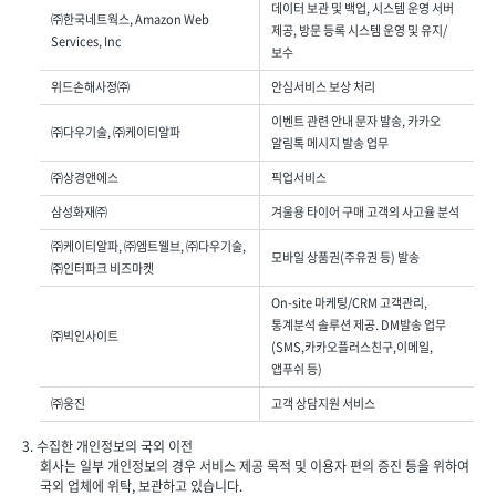
데이터 보관 및 백업, 시스템 운영 서버
㈜한국네트웍스, Amazon Web
제공, 방문 등록 시스템 운영 및 유지/
Services, Inc
보수
위드손해사정㈜
안심서비스 보상 처리
이벤트 관련 안내 문자 발송, 카카오
㈜다우기술, ㈜케이티알파
알림톡 메시지 발송 업무
㈜상경앤에스
픽업서비스
삼성화재㈜
겨울용 타이어 구매 고객의 사고율 분석
㈜케이티알파, ㈜엠트웰브, ㈜다우기술,
모바일 상품권(주유권 등) 발송
㈜인터파크 비즈마켓
On-site 마케팅/CRM 고객관리,
통계분석 솔루션 제공. DM발송 업무
㈜빅인사이트
(SMS,카카오플러스친구,이메일,
앱푸쉬 등)
㈜웅진
고객 상담지원 서비스
3. 수집한 개인정보의 국외 이전
회사는 일부 개인정보의 경우 서비스 제공 목적 및 이용자 편의 증진 등을 위하여
국외 업체에 위탁, 보관하고 있습니다.