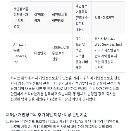
개인정보
개인정보를
이용목적
이전받는자
이전되는
이전일시 및
(위탁하는
보유·이용기간
(수탁자
국가
이전방법
업무의
명칭)
내용)
데이터
회사와 [Amazon
Amazon
보관 및
Web Services, Inc]
정보통신망을
Web
백업,
사이의 시스템 유지∙
대한민국
통한 수시
Services,
시스템
관리 계약 종료 시
전송
Inc
운영 서버
또는 회원 탈퇴
제공
시까지
회사는 위탁계약 시 개인정보보호의 안전을 기하기 위하여 개인정보보호 관련
지시 엄수, 개인정보에 관한 금지 및 사고시의 책임부담 등을 명확히 규정하여
당해 계약 내용을 서면 및 전자적으로 보관하고 있으며, 수탁자가 개인정보를
안전하게 처리하는지를 감독하고 있습니다. 동 업체가 변경될 경우, 회사는
변경된 업체 명을 개인(위치)정보 처리방침 화면에 공지합니다.
제6장: 개인정보의 추가적인 이용·제공 판단기준
1. 회사는 ｢개인정보 보호법｣ 제15조 제3항 및 제17조 제4항에 따라 ｢개인정보
보호법 시행령｣ 제14조의2에 따른 사항을 고려하여 이용자의 동의 없이