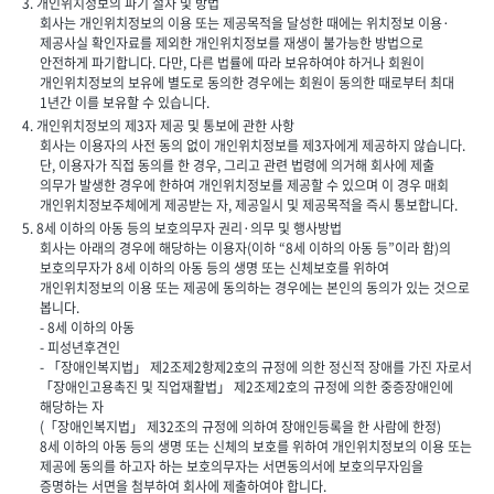
3. 개인위치정보의 파기 절차 및 방법
회사는 개인위치정보의 이용 또는 제공목적을 달성한 때에는 위치정보 이용·
제공사실 확인자료를 제외한 개인위치정보를 재생이 불가능한 방법으로
안전하게 파기합니다. 다만, 다른 법률에 따라 보유하여야 하거나 회원이
개인위치정보의 보유에 별도로 동의한 경우에는 회원이 동의한 때로부터 최대
1년간 이를 보유할 수 있습니다.
4. 개인위치정보의 제3자 제공 및 통보에 관한 사항
회사는 이용자의 사전 동의 없이 개인위치정보를 제3자에게 제공하지 않습니다.
단, 이용자가 직접 동의를 한 경우, 그리고 관련 법령에 의거해 회사에 제출
의무가 발생한 경우에 한하여 개인위치정보를 제공할 수 있으며 이 경우 매회
개인위치정보주체에게 제공받는 자, 제공일시 및 제공목적을 즉시 통보합니다.
5. 8세 이하의 아동 등의 보호의무자 권리·의무 및 행사방법
회사는 아래의 경우에 해당하는 이용자(이하 “8세 이하의 아동 등”이라 함)의
보호의무자가 8세 이하의 아동 등의 생명 또는 신체보호를 위하여
개인위치정보의 이용 또는 제공에 동의하는 경우에는 본인의 동의가 있는 것으로
봅니다.
- 8세 이하의 아동
- 피성년후견인
- 「장애인복지법」 제2조제2항제2호의 규정에 의한 정신적 장애를 가진 자로서
「장애인고용촉진 및 직업재활법」 제2조제2호의 규정에 의한 중증장애인에
해당하는 자
(「장애인복지법」 제32조의 규정에 의하여 장애인등록을 한 사람에 한정)
8세 이하의 아동 등의 생명 또는 신체의 보호를 위하여 개인위치정보의 이용 또는
제공에 동의를 하고자 하는 보호의무자는 서면동의서에 보호의무자임을
증명하는 서면을 첨부하여 회사에 제출하여야 합니다.