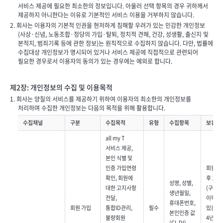
서비스 제공에 필요한 최소한의 정보입니다. 아울러 선택 항목의 경우 귀하께서
제공하지 아니한다는 이유로 기본적인 서비스 이용을 거부하지 않습니다.
2. 회사는 이용자의 기본적 인권을 현저하게 침해할 우려가 있는 민감한 개인정보
(사상·신념, 노동조합·정당의 가입·탈퇴, 정치적 견해, 건강, 성생활, 출신지 및
본적지, 범죄기록 등에 관한 정보)는 원칙적으로 수집하지 않습니다. 다만, 법률에
수집대상 개인정보가 명시되어 있거나 서비스 제공에 직접적으로 관련되어
필요한 경우로서 이용자의 동의가 있는 경우에는 예외로 합니다.
제2장: 개인정보의 수집 및 이용목적
1. 회사는 양질의 서비스를 제공하기 위하여 이용자의 최소한의 개인정보를
처리하며 수집한 개인정보는 다음의 목적을 위해 활용합니다.
수집채널
구분
수집목적
유형
수집항목
보유기
all my T
서비스 제공,
본인 식별 및
인증 가입연령
회원탈
확인, 회원에
후 1개
성명, 성별,
대한 고지사항
(구매
생년월일,
전달,
이력이
휴대폰번호,
회원 가입
통합ID관리,
필수
있는 경
본인인증 값
불량회원
4년간
(CI, DI),