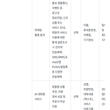
홍보 경품행사,
이벤트 등
광고성
정보전달, 신규
상품 또는
이름,
동의 철
서비스 안내,
마케팅
휴대혼번호,
및
회원의 서비스
선택
활용 동의
이메일,
회원탈
이용에 대한
기기정보
시까지
통계 설문조사
※ 전자적
전송매체 :
SMS/MMS/E-
mail/앱
PUSH/알림톡
등 다양한
전송매체
성명,
맞춤형 상품
차량번호,
관련
추천, 차량
AI 대화형
대화내용
법령에
정비 상담 및
선택
서비스
(텍스트),
따름
주문서 작성
서비스
(3개월)
지원
이용기록