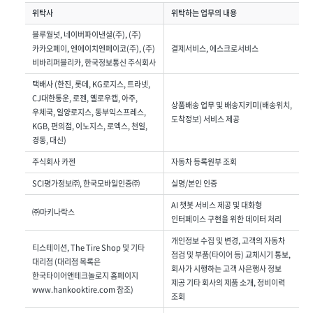
위탁사
위탁하는 업무의 내용
블루월넛, 네이버파이낸셜(주), (주)
카카오페이, 엔에이치엔페이코(주), (주)
결제서비스, 에스크로서비스
비바리퍼블리카, 한국정보통신 주식회사
택배사 (한진, 롯데, KG로지스, 트라넷,
CJ대한통운, 로젠, 옐로우캡, 아주,
상품배송 업무 및 배송지키미(배송위치,
우체국, 일양로지스, 동부익스프레스,
도착정보) 서비스 제공
KGB, 편의점, 이노지스, 로엑스, 천일,
경동, 대신)
주식회사 카젠
자동차 등록원부 조회
SCI평가정보㈜, 한국모바일인증㈜
실명/본인 인증
AI 챗봇 서비스 제공 및 대화형
㈜마키나락스
인터페이스 구현을 위한 데이터 처리
개인정보 수집 및 변경, 고객의 자동차
티스테이션, The Tire Shop 및 기타
점검 및 부품(타이어 등) 교체시기 통보,
대리점 (대리점 목록은
회사가 시행하는 고객 사은행사 정보
한국타이어앤테크놀로지 홈페이지
제공 기타 회사의 제품 소개, 정비이력
www.hankooktire.com 참조)
조회