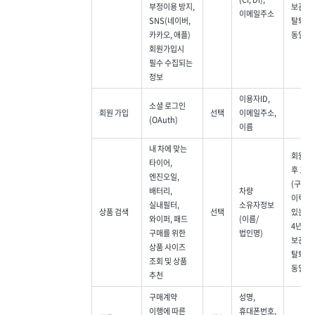
부정이용 방지,
보관,
이메일주소
SNS(네이버,
탈퇴는
카카오, 애플)
동일)
회원가입시
필수 수집되는
정보
이용자ID,
소셜 로그인
회원 가입
선택
이메일주소,
(OAuth)
이름
내 차에 맞는
회원탈
타이어,
후 1개
엔진오일,
(구매
배터리,
차량
이력이
실내필터,
소유자정보
상품 검색
선택
있는 경
와이퍼, 패드
(이름/
4년간
구매를 위한
법인명)
보관,
상품 사이즈
탈퇴는
조회 및 상품
동일)
추천
구매계약
성명,
이행에 따른
휴대폰번호,