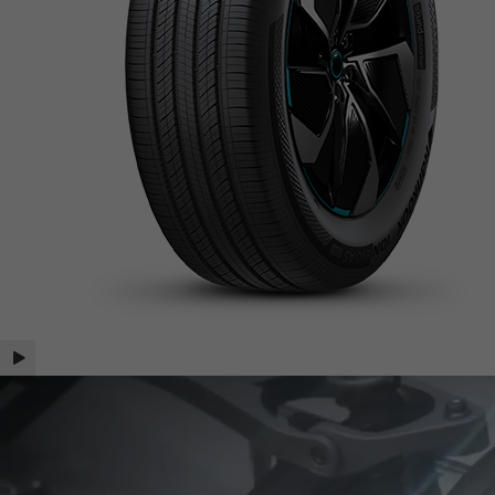
브
랜
드
동
영