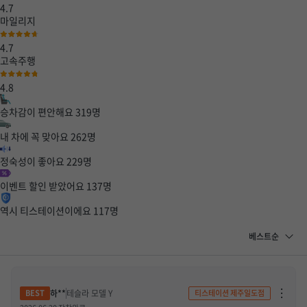
4.7
마일리지
4.7
고속주행
4.8
승차감이 편안해요
319
명
내 차에 꼭 맞아요
262
명
정숙성이 좋아요
229
명
이벤트 할인 받았어요
137
명
역시 티스테이션이에요
117
명
차
하**
테슬라 모델 Y
티스테이션 제주일도점
단
하