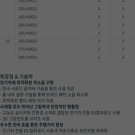
255/35R21
2
2
255/40R21
2
3
265/45R21
2
3
285/40R21
2
3
285/45R21
1
2
22
265/35R22
2
3
275/40R22
2
3
285/35R22
2
3
특장점 & 기술력
전기차에 최적화된 저소음 구현
- 한국 사운드 옵저버 기술을 통한 소음 저감
- 홈 내부 널링 기술을 통해 트레드 패턴 소음 최소화
- 최적화된 멀티-패턴 피치 적용
사계절 모두 뛰어난 그립력과 안정적인 핸들링
- 고농도 실리카와 친환경 소재로 결합된 전기차 전용 EV컴파운드 사용
- 3D 그립컨트롤 사이프 사용
우수한 전비 효율 통한 주행거리 향상
- 전기차 전용 EV 컴파운드 사용과 저온가류로 회전저항 최적화