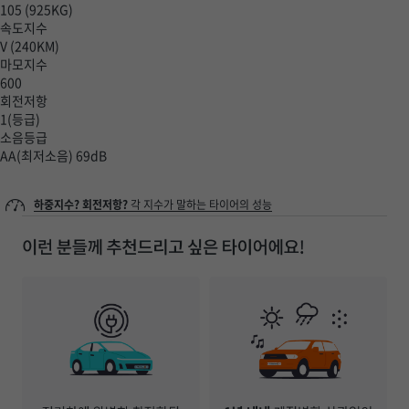
105
(925KG)
속도지수
V
(240KM)
마모지수
600
회전저항
1
(등급)
소음등급
AA
(최저소음)
69dB
하중지수? 회전저항?
각 지수가 말하는 타이어의 성능