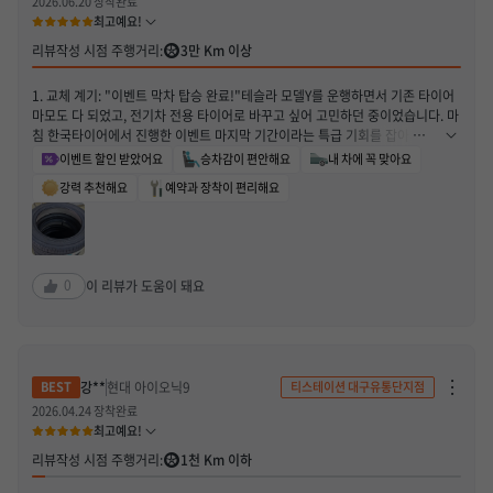
2026.06.20 장착완료
기
최고예요!
/
신
리뷰작성 시점 주행거리:
3만 Km 이상
고
하
기
​1. 교체 계기: "이벤트 막차 탑승 완료!" ​테슬라 모델Y를 운행하면서 기존 타이어
열
기
마모도 다 되었고, 전기차 전용 타이어로 바꾸고 싶어 고민하던 중이었습니다. 마
침 한국타이어에서 진행한 이벤트 마지막 기간이라는 특급 기회를 잡아서 드디어
아이온(iON) EV용 타이어 4짝을 모두 교체하고 왔습니다! 전기차 커뮤니티에서
이벤트 할인 받았어요
승차감이 편안해요
내 차에 꼭 맞아요
워낙 칭찬이 자자했던 모델이라 기대 반, 설렘 반으로 예약 구매 후 교체했습니다 ​
강력 추천해요
예약과 장착이 편리해요
2. 첫인상 및 장착 과정 ​매장에 방문해서 실물로 본 아이온 타이어는 트레드 패턴
부터 전기차의 무거운 하중을 단단하게 받쳐줄 것처럼 믿음직스러웠습니다. 작업
자분들께서 모델Y 전용 잭패드도 신경 써서 사용해 주시고, 휠 스크래치 없이 아
주 깔끔하고 신속하게 4짝 모두 교체해 주셨습니다. 새 신발을 신은 모델Y를 보니
벌써부터 든든하더군요. ​3. 실제 주행 후기 (모델Y 오너가 느낀 장점) ​독보적인 정
0
이 리뷰가 도움이 돼요
숙성 (가장 만족스러운 부분!) 전기차는 엔진음이 없다 보니 노면 소음이 고스란
히 실내로 유입되잖아요? 아이온으로 바꾸고 도로에 올라서자마자 감탄했습니
다. 타이어 내부의 흡음재 덕분인지 고속 주행 시에도 '웅-' 하는 공명음과 노면 소
음이 눈에 띄게 줄었습니다. 동승한 가족들도 차가 왜 이렇게 조용해졌냐고 바로
알아챌 정도입니다. ​쫀쫀한 승차감과 안정적인 핸들링 모델Y 특유의 단단한 서스
차
강**
현대 아이오닉9
티스테이션 대구유통단지점
단
펜션 느낌을 아이온 타이어가 부드럽고 쫀쫀하게 받아주는 느낌입니다. 전기차의
하
2026.04.24 장착완료
순간적인 고토크와 무거운 배터리 무게를 단단하게 지지해 주어, 코너링이나 급
기
최고예요!
제동 시에도 밀리는 느낌 없이 노면을 꽉 움켜쥐고 달리는 안정감이 일품입니다. ​
/
신
전비(효율성) 만족도 회전 저항을 줄인 EV 전용 타이어답게, 교체 후 계기판에 찍
리뷰작성 시점 주행거리:
1천 Km 이하
고
히는 평균 전비도 아주 훌륭하게 유지되고 있습니다. 정숙성과 승차감을 모두 잡
하
기
으면서 전비까지 챙길 수 있으니 전기차 오너에게는 최고의 선택이 아닐까 싶네