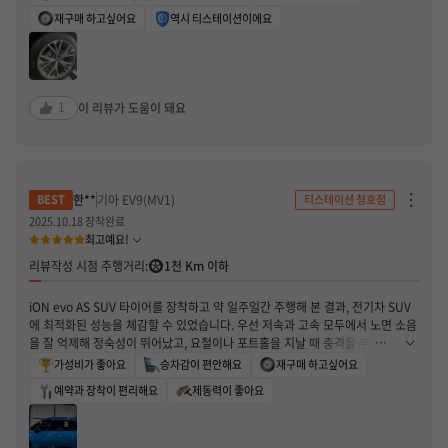
전체적으로 가장 만족한 부분은 정숙성과 안정감입니다. 기존 타이어 대비 노면
재구매 하고싶어요
역시 티스테이션이에요
소음이 줄어든 느낌이 있었고, 특히 속도가 올라가도 차가 붕 뜨는 느낌이 덜해서
운전이 편했습니다. 급하게 차선 변경하거나 코너를 돌 때도 접지력이 불안하다
는 느낌은 거의 없었고, SUV 특성상 약간 둔하게 느껴질 수 있는 부분도 비교적
안정적으로 잡아주는 편이었습니다. 승차감도 무난하게 좋았습니다. 노면 상태가
좋지 않은 구간에서는 충격이 아예 없는 건 아니지만, 전반적으로 충격을 잘 흡수
1
이 리뷰가 도움이 돼요
해주는 느낌이라 장거리 운전 피로감이 이전보다 덜했습니다. 비 오는 날 주행에
서도 크게 미끄럽거나 불안한 느낌 없이 안정적으로 주행할 수 있었습니다. 1년
사용하면서 마모 상태도 생각보다 괜찮은 편이었고, 편마모가 심하게 생기지 않
아 관리만 잘하면 더 무난하게 사용할 수 있을 것 같습니다. 연비 부분은 운전 습
관 영향이 커서 큰 차이를 단정하긴 어렵지만, 체감상 크게 나빠졌다는 느낌은 없
차
한**
기아 EV9(MV1)
티스테이션 청호점
단
었습니다. 종합적으로 보면, 조용하고 안정적인 주행감을 원하는 분들에게 만족
하
2025.10.18 장착완료
도가 높은 타이어라고 생각합니다. 가격만 보고 고민했었는데 1년 타보니 성능과
기
최고예요!
체감 만족도를 고려하면 충분히 괜찮은 선택이었다고 느낍니다. 장착 서비스까지
/
신
포함해서 전반적으로 만족합니다.
리뷰작성 시점 주행거리:
1천 Km 이하
고
하
기
iON evo AS SUV 타이어를 장착하고 약 일주일간 주행해 본 결과, 전기차 SUV
열
기
에 최적화된 성능을 체감할 수 있었습니다. 우선 저속과 고속 모두에서 노면 소음
을 잘 억제해 정숙성이 뛰어났고, 요철이나 포트홀을 지날 때 충격을 부드럽게 흡
수해 승차감이 만족스러웠습니다. 코너링 시에도 차체가 안정적으로 잡혀 있어
가성비가 좋아요
승차감이 편안해요
재구매 하고싶어요
고속 주행과 급선회에서도 흔들림이 적었습니다. 특히 전기차 특유의 무거운 차
예약과 장착이 편리해요
제동력이 좋아요
량 무게에도 불구하고 제동력과 접지력이 안정적으로 유지되어 신뢰감 있는 주행
이 가능했습니다. 전체적으로 정숙성, 승차감, 안정성을 고루 갖춘 만족스러운 타
이어라고 생각합니다.