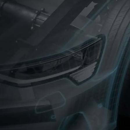
상
플
레
이