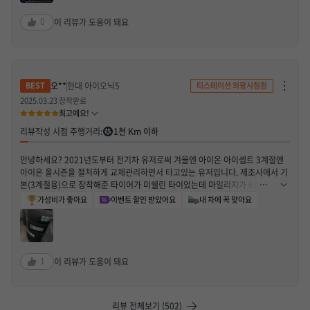
0
이 리뷰가 도움이 돼요
차
오**
현대 아이오닉5
티스테이션 의왕시청점
단
하
2025.03.23 장착완료
기
최고예요!
/
신
리뷰작성 시점 주행거리:
1천 Km 이하
고
하
기
안녕하세요? 2021년도부터 전기차 유저로써 겨울엔 아이온 아이셉트 3계절엔
열
기
아이온 올시즌을 철처하게 교체관리하면서 타고있는 유저입니다. 제조사에서 기
본(3계절용)으로 장착해준 타이어가 미쉘린 타이었는데 마일리지가 6만정도 지
나서 이번엔 기본 타이어 교체할 타이밍이 됬어요 이번에 2월 라방 때, 고려하고
가성비가 좋아요
이벤트 할인 받았어요
내 차에 꼭 맞아요
있던 한국타이어 라인업을 구매했어요 1. 승차감 : 윈터-> 올시즌타이어로 넘어
오면서 차체는 가벼워지고 바디감이 하향화된 느낌이니다. 이게 윈터타이어와 가
장 비교되는 느낌인것 같은데 타이어만 교체해도 승차감이 달라진다는 느낌이 듭
니다. 2. 접지력 : 윈터만큼의 묵직함은 아니니라서 접지력의 차이를 실제 체감하
기 어려울 정도로 좋습니다. 아직 바퀴면이 살아있는 요철그대로의 상태이다 보
1
이 리뷰가 도움이 돼요
니 접지력이 굉장히 좋습니다. 최근에 개학때문에, 고속도로가 지난 방학시즌보
다 많이 막히는데 급정거/급출발이 어쩔 수 없다보니 새타이어의 접지력의 도움
을 많이 받고 있어요 3. 마모성 : 한국타이어에서 이미 내마모성 테스트 신뢰성 평
리뷰 전체보기 (502)
가를 하셨겠지만 일반 일반타이어도 마모성 내구력이 좋은 느낌입니다. 타이어는