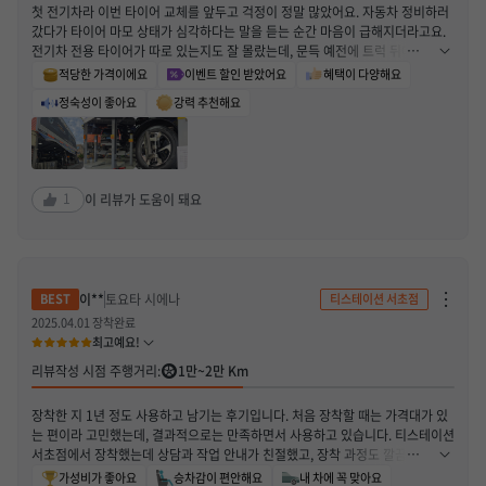
첫 전기차라 이번 타이어 교체를 앞두고 걱정이 정말 많았어요. 자동차 정비하러
열
요. ​4. 총평 및 추천 ​"전기차의 가치를 200% 끌어올려 주는 타이어"
기
갔다가 타이어 마모 상태가 심각하다는 말을 듣는 순간 마음이 급해지더라고요.
전기차 전용 타이어가 따로 있는지도 잘 몰랐는데, 문득 예전에 트럭 뒤에 붙어
있던 스티커에서 ‘아이온’이라는 이름을 본 기억이 떠올랐어요. 그래서 바로 검색
적당한 가격이에요
이벤트 할인 받았어요
혜택이 다양해요
해보니 아이온 에보 AS SUV라는 모델이 있더라고요. 찾아보다가 아이온이 한국
정숙성이 좋아요
강력 추천해요
타이어 제품이라는 것도 이번에 처음 알게 됐습니다. 동네 티스테이션에 전화해
봤는데 재고가 없어서 최소 몇 주는 기다려야 한다는 얘기를 듣고 당황했어요. 그
래서 본사 고객센터에 직접 연락해봤는데 대기 없이 바로 연결됐고, 제가 사는 지
역 근처 재고까지 꼼꼼하게 확인해주셔서 정말 든든했습니다. 상담사분이 인터넷
주문과 예약 방법도 하나하나 친절하게 알려주셔서 진행하는 내내 감동이었고,
1
이 리뷰가 도움이 돼요
다시 한번 정말 감사하다는 말씀 드리고 싶어요. 홈페이지에서 차종만 입력하면
맞는 타이어 확인부터 장착 예약까지 한 번에 가능한 점도 정말 편리했습니다. 타
이어 4개 구매하면 휠 얼라인먼트도 무료로 해준다고 해서 바로 예약하고 1시간
뒤 매장 방문했어요. 매장 사장님도 너무 친절하셨고 대기실도 잘 되어 있어서 편
하게 기다릴 수 있었습니다. 얼라인먼트도 실제로 틀어져 있었는데 무료로 교정
차
이**
토요타 시에나
티스테이션 서초점
단
받을 수 있었어요. 장착 후 직접 운행해보니 정숙성이 확실히 좋아졌고, 주행 시
하
2025.04.01 장착완료
느껴지던 꿀렁거림도 많이 줄어들어서 만족도가 높았습니다. 특히 1년 또는 16,
기
최고예요!
000km 이내 주행 중 과실로 타이어가 손상돼도 무료 교체가 가능하다는 점은
/
신
정말 만족스러웠어요. 첫 타이어 교체였는데 티스테이션에 대한 만족도가 크게
리뷰작성 시점 주행거리:
1만~2만 Km
고
올라갔고, 앞으로도 계속 이용할 생각입니다.
하
기
장착한 지 1년 정도 사용하고 남기는 후기입니다. 처음 장착할 때는 가격대가 있
열
기
는 편이라 고민했는데, 결과적으로는 만족하면서 사용하고 있습니다. 티스테이션
서초점에서 장착했는데 상담과 작업 안내가 친절했고, 장착 과정도 깔끔해서 첫
인상이 좋았습니다. 주행은 주로 도심 위주이고 간간이 고속도로를 이용했는데,
가성비가 좋아요
승차감이 편안해요
내 차에 꼭 맞아요