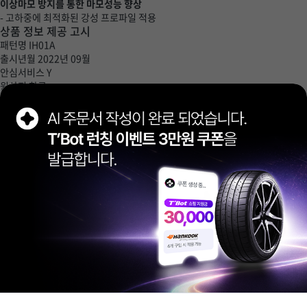
이상마모 방지를 통한 마모성능 향상
- 고하중에 최적화된 강성 프로파일 적용
상품 정보 제공 고시
패턴명
IH01A
출시년월
2022년 09월
안심서비스
Y
원산지
한국
하중지수
105 / 925KG
최대속도
V / 240KM
제조사:
한국타이어앤테크놀로지
품질 보증
제조상의 과실에 의한 하자가 발생 시 보증 기간내에 있는 제품에
한해서 A/S 처리해드립니다. (제조일로부터 6년 이내, 흠깊이가 20%이상 남은
경우)
공정거래위원회 고시(소비자분쟁해결기준)에 의거하여 보상해 드립니다.
A/S 문의
080-022-8272 (월~금 오전 9시~오후 4시)
특이사항
타이어 구매시 탈부착 및 밸런스 작업은 무료이며, 위치교환, 휠
얼라인먼트, 그 외 서비스에 따른 추가 금액은 매장에서 현장 결제하시면
됩니다.
배송/장착
무료 배송, 무료 장착
반품/환불
상품의 특성상 장착 이후 반품 및 교환은 불가능합니다.