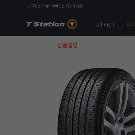
싹-다되는 타이어서비스는 티스테이션~
all my T
타
상품설명