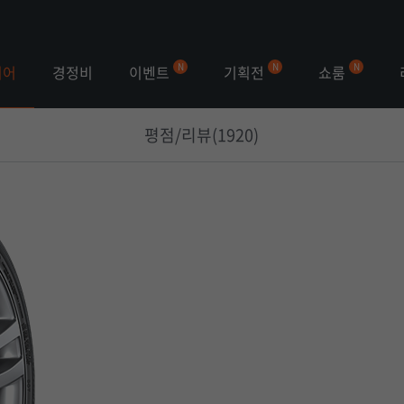
이벤트
기획전
쇼룸
이어
경정비
평점/리뷰(1920)