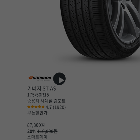
키너지 ST AS
175/50R15
승용차
사계절
컴포트
4.7
(1920)
쿠폰할인가
87,800
원
20%
110,000원
스마트페이