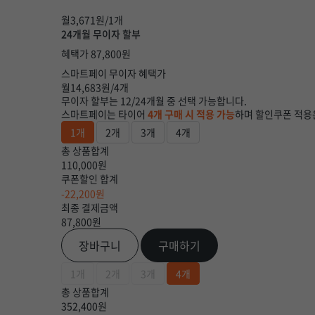
월
3,671
원/1개
24개월 무이자 할부
혜택가
87,800
원
스마트페이 무이자 혜택가
월
14,683
원/4개
무이자 할부는 12/24개월 중 선택 가능합니다.
스마트페이는 타이어
4개 구매 시 적용 가능
하며 할인쿠폰 적용
1개
2개
3개
4개
총 상품합계
110,000원
쿠폰할인 합계
-22,200원
최종 결제금액
87,800
원
장바구니
구매하기
1개
2개
3개
4개
총 상품합계
352,400원