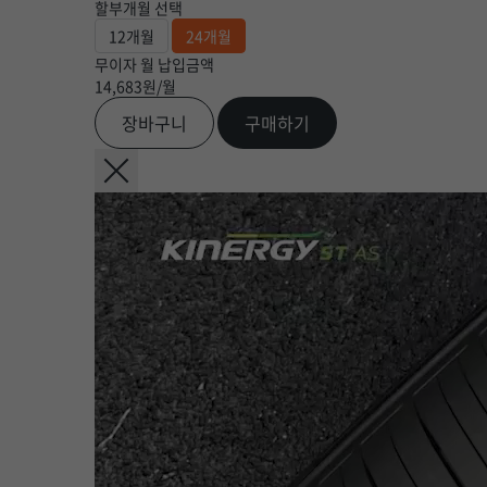
할부개월 선택
12개월
24개월
무이자 월 납입금액
14,683
원/월
장바구니
구매하기