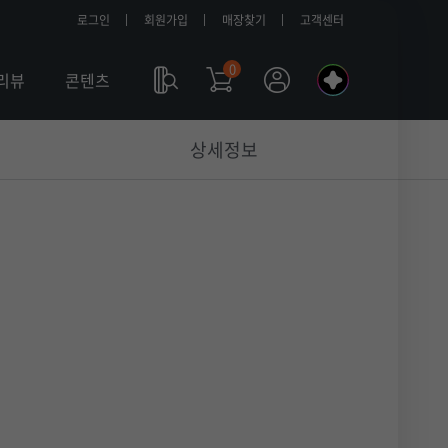
로그인
회원가입
매장찾기
고객센터
0
나
리뷰
콘텐츠
의
a
상세정보
l
l
m
y
T