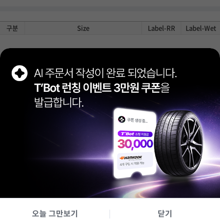
구분
Size
Label-RR
Label-Wet
상품 정보 제공 고시
제조사
콘티넨탈
품질 보증
제조상의 결함에 국한되며 소비자 과실에 의한 타이어 손상은
포함되지 않습니다. 보증 기간과 조건에 해당하는 제품에 한해서
보상해드립니다.
(구매일로부터 6년, DOT 3년 후 판매되었거나 증빙 서류가 없는 경우
제조일로부터 6년)
A/S 문의
080-022-8272 (월~금 오전 9시~오후 5시)
특이사항
타이어 구매시 탈부착 및 밸런스 작업은 무료이며, 위치교환, 휠
얼라인먼트, 그 외 서비스에 따른 추가 금액은 매장에서 현장 결제하시면
됩니다. 원산지는 변경될 수 있습니다.
배송/장착
무료 배송, 무료 장착
반품/환불
상품의 특성상 장착 이후 반품 및 교환은 불가능합니다.
내 차에 장착 가능 여부 확인하기
오늘 그만보기
닫기