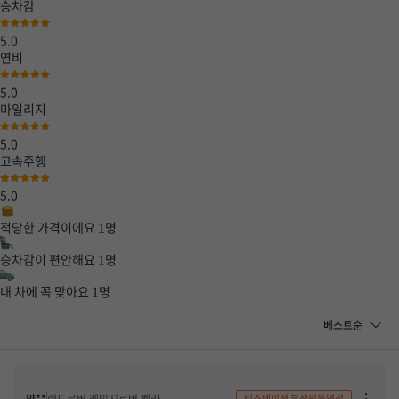
승차감
5.0
연비
5.0
마일리지
5.0
고속주행
5.0
적당한 가격이에요
1
명
승차감이 편안해요
1
명
내 차에 꼭 맞아요
1
명
차
티스테이션 부산원동역점