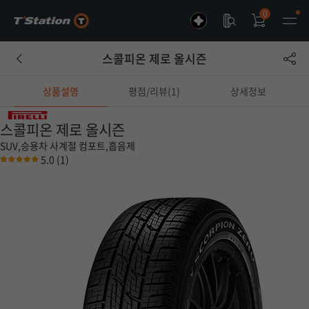
0
스콜피온 제로 올시즌
상품설명
평점/리뷰(1)
상세정보
스콜피온 제로 올시즌
SUV,승용차
사계절
컴포트,흡음제
5.0
(1)