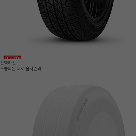
선택하신
스콜피온 제로 올시즌
와