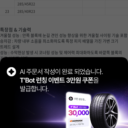
285/45R22
23
285/40R23
특장점 & 기술력
겨울철 성능 : 안쪽 블록에 눈길 견인 성능 향상을 위한 겨울철 사이핑 기술 포함
승차감 : 차량 내부 소음을 최소화하도록 특정 피치 배열을 가진 가변 크기
트레드 설계
성능 : 수막현상 발생 시 코너링 성능 및 제어력 최대화하도록 바깥쪽 블록의
가로 사이핑 설계
상품 정보 제공 고시
제조사
피렐리
품질 보증
제조상의 결함에 국한되며 소비자 과실에 의한 타이어 손상은
포함되지 않습니다. 보증 기간과 조건에 해당하는 제품에 한해서
보상해드립니다.
(구매일로부터 6년, DOT 3년 후 판매되었거나 증빙 서류가 없는 경우
제조일로부터 6년)
A/S 문의
080-022-8272 (월~금 오전 9시~오후 5시)
특이사항
타이어 구매시 탈부착 및 밸런스 작업은 무료이며, 위치교환, 휠
얼라인먼트, 그 외 서비스에 따른 추가 금액은 매장에서 현장 결제하시면
됩니다. 원산지는 변경될 수 있습니다.
배송/장착
무료 배송, 무료 장착