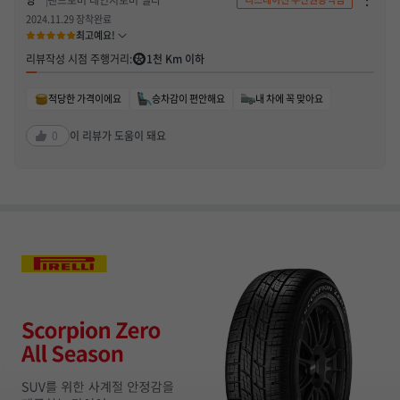
양**
랜드로버 레인지로버 벨라
단
하
2024.11.29 장착완료
기
최고예요!
/
신
리뷰작성 시점 주행거리:
1천 Km 이하
고
하
기
열
적당한 가격이에요
승차감이 편안해요
내 차에 꼭 맞아요
기
0
이 리뷰가 도움이 돼요