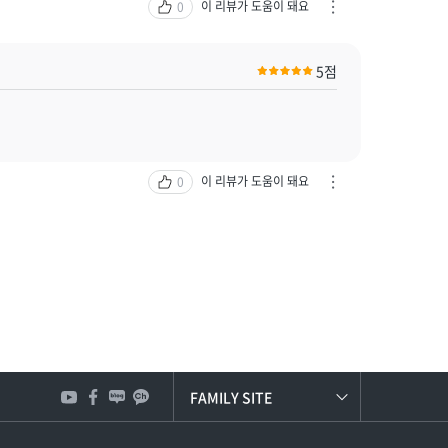
기
이 리뷰가 도움이 돼요
0
차
열
단
기
하
5점
기
/
신
고
하
기
이 리뷰가 도움이 돼요
0
차
열
단
기
하
기
/
신
고
하
기
열
기
FAMILY SITE
한국타이어앤테크놀로지