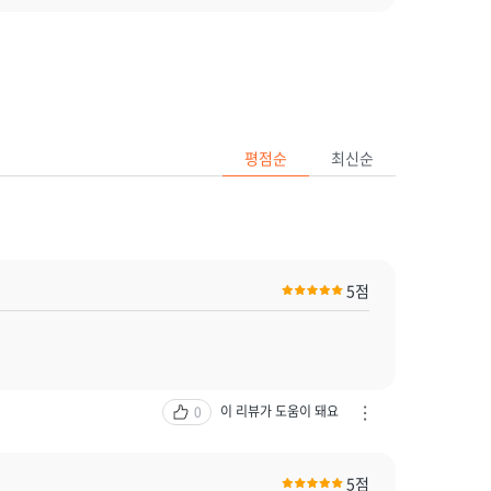
평점순
최신순
5점
이 리뷰가 도움이 돼요
0
차
단
하
5점
기