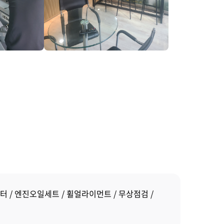
터
엔진오일세트
휠얼라이먼트
무상점검