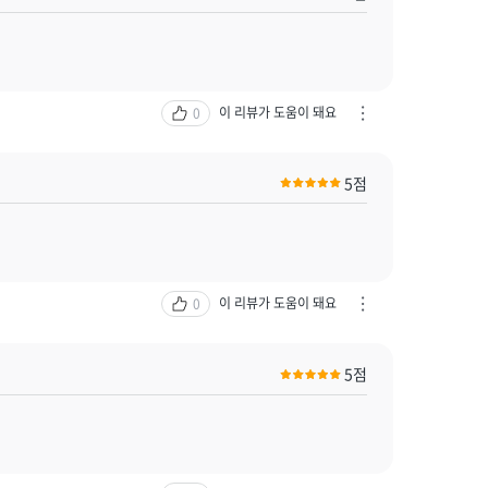
/
신
고
하
기
이 리뷰가 도움이 돼요
0
차
열
단
기
하
5점
기
/
신
고
하
기
이 리뷰가 도움이 돼요
0
차
열
단
기
하
5점
기
/
신
고
하