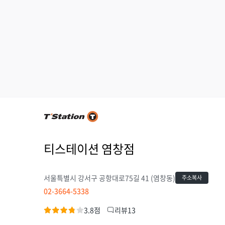
티스테이션 염창점
서울특별시 강서구 공항대로75길 41 (염창동)
주소복사
02-3664-5338
3.8점
리뷰13