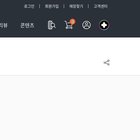
로그인
회원가입
매장찾기
고객센터
0
나
리뷰
콘텐츠
의
a
l
l
m
y
T