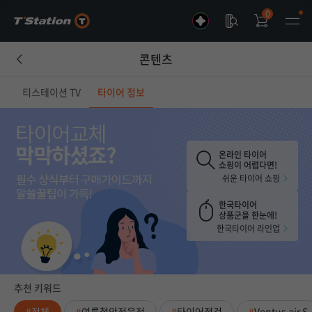
0
콘텐츠
티스테이션 TV
타이어 정보
온라인 타이어
쇼핑이 어렵다면!
쉬운 타이어 쇼핑
한국타이어
상품군을 한눈에!
한국타이어 라인업
추천 키워드
전체
여름철안전운전
타이어점검
Ventus air S