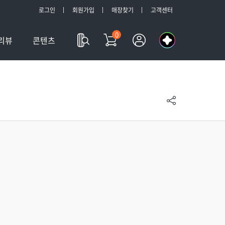
로그인
회원가입
매장찾기
고객센터
0
나
리뷰
콘텐츠
의
a
l
l
m
y
T