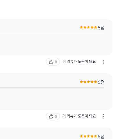
5점
이 리뷰가 도움이 돼요
0
차
단
하
5점
기
/
신
고
하
기
이 리뷰가 도움이 돼요
0
차
열
단
기
하
5점
기