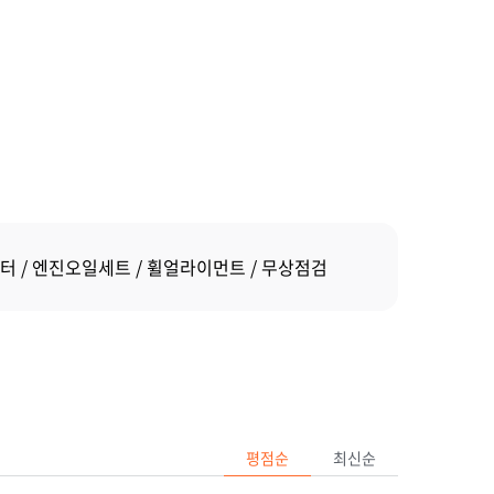
터
엔진오일세트
휠얼라이먼트
무상점검
평점순
최신순