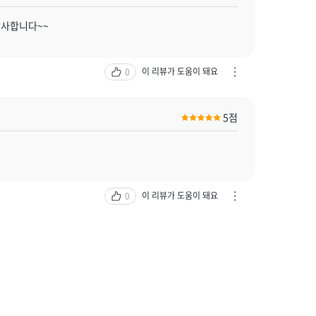
/
신
감사합니다~~
고
하
기
이 리뷰가 도움이 돼요
0
차
열
단
기
하
5점
기
/
신
고
하
기
이 리뷰가 도움이 돼요
0
차
열
단
기
하
기
/
신
고
하
기