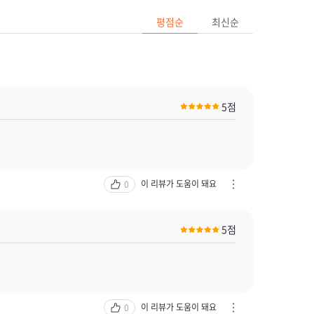
평점순
최신순
5점
이 리뷰가 도움이 돼요
0
차
단
하
5점
기
/
신
고
하
기
이 리뷰가 도움이 돼요
0
차