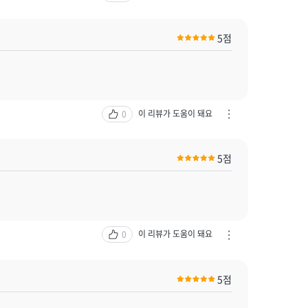
열
단
기
하
5점
기
/
신
고
하
기
이 리뷰가 도움이 돼요
0
차
열
단
기
하
5점
기
/
신
고
하
기
이 리뷰가 도움이 돼요
0
차
열
단
기
하
5점
기
/