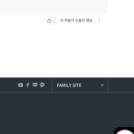
신
고
하
기
이 리뷰가 도움이 돼요
1
차
열
단
기
하
기
/
신
고
하
기
열
기
FAMILY SITE
한국타이어앤테크놀로지
한번에!
2