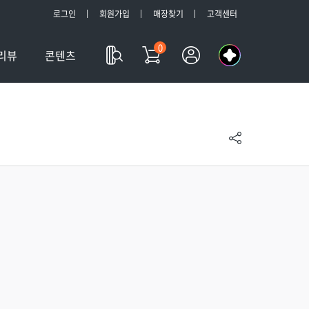
로그인
회원가입
매장찾기
고객센터
0
나
리뷰
콘텐츠
의
a
l
l
m
y
T