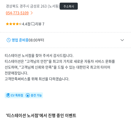
경상북도 경주시 금성로 263 (노서동)
주소복사
054-773-5109
4.4점
리뷰 7
영업 준비중
08:00부터
평일
08:00 ~ 19:00
티스테이션 노서점을 찾아 주셔서 감사드립니다.
토요일
08:00 ~ 16:00
티스테이션은 "고객님의 안전"을 최고의 가치로 새로운 자동차 서비스 문화를
선도하며, "고객님께 신뢰와 만족"을 드릴 수 있는 대한민국 최고의 타이어
휴무일
08/09(일), 08/16(일), 08/23(일), 08/30(일), 09/06(일)
전문매장입니다.
고객만족써비스를 위해 최선을 다하겠습니다.
EV 특화점
충전 가능
'티스테이션 노서점'에서 진행 중인 이벤트