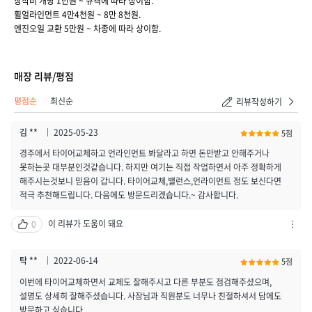
장착비 개당 1만원 ~ 규격에 따라 상이함.
휠얼라인먼트 4만4천원 ~ 8만 8천원.
엔진오일 교환 5만원 ~ 차종에 따라 상이함.
매장 리뷰/평점
취소하기
등록하기
평점순
최신순
리뷰작성하기
김 **
2025-05-23
5점
경주에서 타이어교체하고 언라인먼트 봐달라고 하면 돈만받고 안해주거나
못하는곳 대부분인것같습니다. 하지만 여기는 직접 작업하면서 아주 정확하게
해주시는것보니 믿음이 갑니다. 타이어교체,밸런스,언라이먼트 정도 보신다면
적극 추천해드립니다. 다음에도 방문드리겠습니다.~ 감사합니다.
이 리뷰가 도움이 돼요
0
차
단
하
탁 **
2022-06-14
5점
기
이번에 타이어교체하면서 교체도 잘해주시고 다른 부분도 점검해주셨으며,
/
설명도 상세히 잘해주셨습니다. 사장님과 직원분도 너무나 친절하셔서 담에도
신
방문하고 싶습니다.