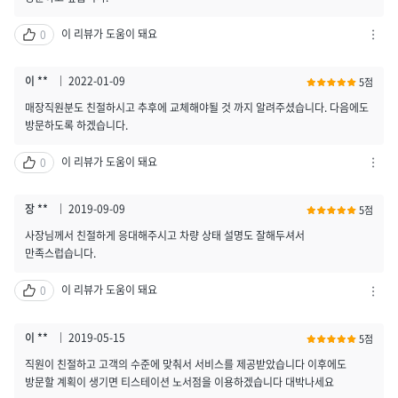
고
하
이 리뷰가 도움이 돼요
0
기
차
열
단
기
하
이 **
2022-01-09
5점
기
매장직원분도 친절하시고 추후에 교체해야될 것 까지 알려주셨습니다. 다음에도
/
방문하도록 하겠습니다.
신
고
이 리뷰가 도움이 돼요
0
하
차
기
단
열
하
장 **
2019-09-09
5점
기
기
사장님께서 친절하게 응대해주시고 차량 상태 설명도 잘해두셔서
/
만족스럽습니다.
신
고
이 리뷰가 도움이 돼요
0
하
차
기
단
열
하
이 **
2019-05-15
5점
기
기
직원이 친절하고 고객의 수준에 맞춰서 서비스를 제공받았습니다 이후에도
/
방문할 계획이 생기면 티스테이션 노서점을 이용하겠습니다 대박나세요
신