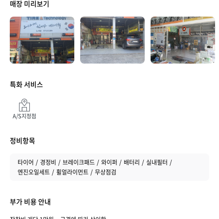
매장 미리보기
특화 서비스
A/S지정점
매장 만족도
정비항목
타이어
경정비
브레이크패드
와이퍼
배터리
실내필터
엔진오일세트
휠얼라이먼트
무상점검
부가 비용 안내