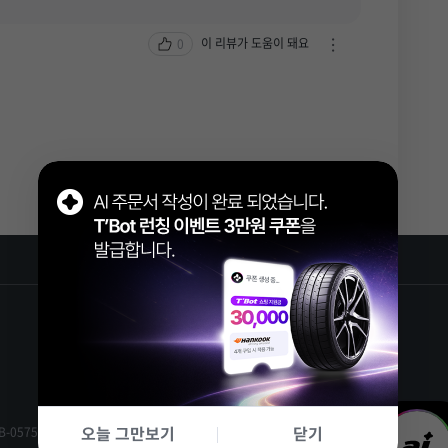
하
기
이 리뷰가 도움이 돼요
0
차
열
단
기
하
기
/
신
고
하
기
열
기
FAMILY SITE
한국타이어앤테크놀로지
한번에!
2
-0575
[ 사업자 정보확인 ]
오늘 그만보기
닫기
알아서!