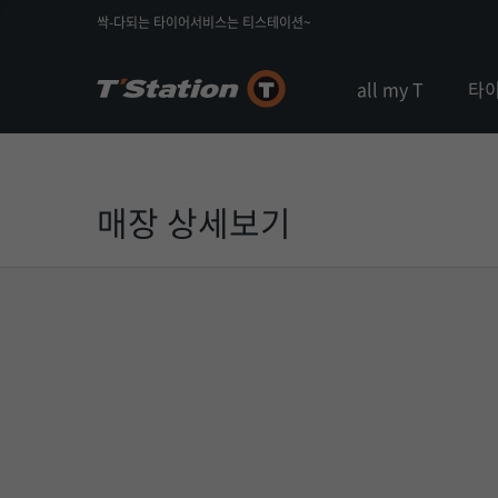
싹-다되는 타이어서비스는 티스테이션~
all my T
타
매장 상세보기