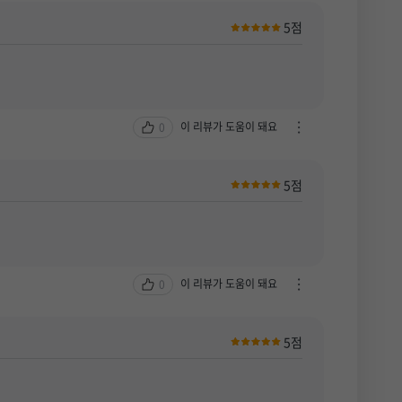
하
5점
기
/
신
고
하
기
이 리뷰가 도움이 돼요
0
차
열
단
기
하
5점
기
/
신
고
하
기
이 리뷰가 도움이 돼요
0
차
열
단
기
하
5점
기
/
신
고