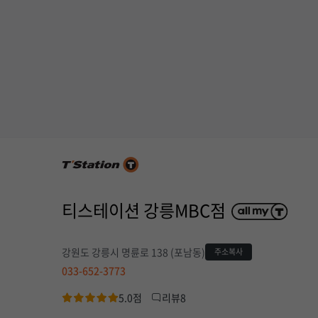
티스테이션 강릉MBC점
강원도 강릉시 명륜로 138 (포남동)
주소복사
033-652-3773
5.0점
리뷰8