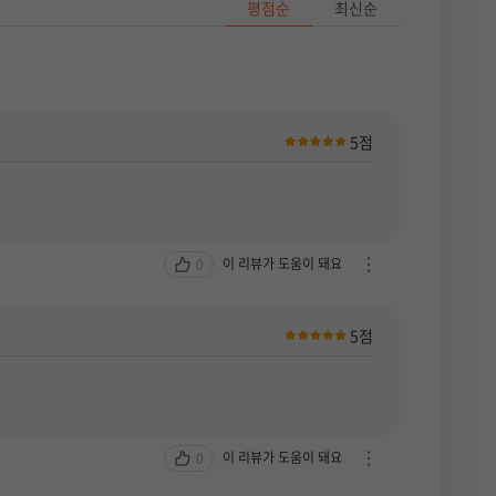
평점순
최신순
5점
이 리뷰가 도움이 돼요
0
차
단
하
5점
기
/
신
고
하
기
이 리뷰가 도움이 돼요
0
차
열
단
기