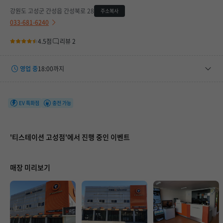
강원도 고성군 간성읍 간성북로 28
주소복사
033-681-6240
4.5점
리뷰 2
영업 중
18:00까지
평일
08:30 ~ 18:00
토요일
09:00 ~ 15:00
EV 특화점
충전 가능
휴무일
-
'티스테이션 고성점'에서 진행 중인 이벤트
매장 미리보기
매장 만족도