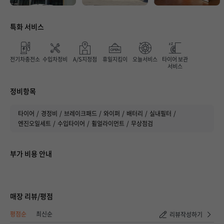
특화 서비스
전기차충전소
수입차정비
A/S지정점
휴일지킴이
오늘서비스
타이어 보관
서비스
정비항목
취소하기
등록하기
타이어
경정비
브레이크패드
와이퍼
배터리
실내필터
엔진오일세트
수입타이어
휠얼라이먼트
무상점검
부가 비용 안내
매장 리뷰/평점
평점순
최신순
리뷰작성하기