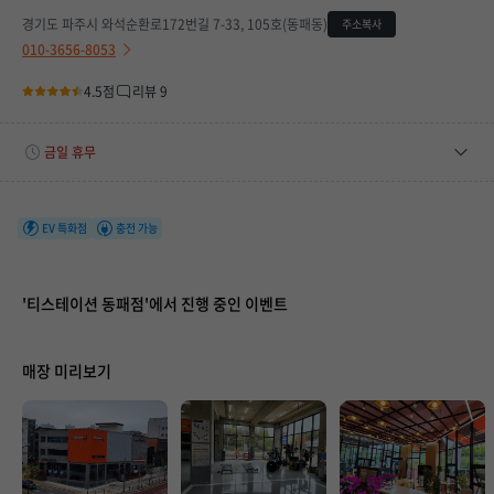
경기도 파주시 와석순환로172번길 7-33, 105호(동패동)
주소복사
010-3656-8053
4.5점
리뷰 9
금일 휴무
평일
09:00 ~ 19:00
토요일
09:00 ~ 17:00
EV 특화점
충전 가능
휴무일
08/09(일), 08/15(토), 08/16(일), 08/22(토), 08/23(일)
'티스테이션 동패점'에서 진행 중인 이벤트
매장 미리보기