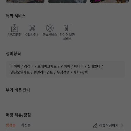
특화 서비스
A/S지정점
수입차정비
오늘서비스
타이어 보관
서비스
매장 만족도
정비항목
타이어
경정비
브레이크패드
와이퍼
배터리
실내필터
엔진오일세트
휠얼라이먼트
무상점검
세차/광택
부가 비용 안내
매장 리뷰/평점
취소하기
등록하기
평점순
최신순
리뷰작성하기