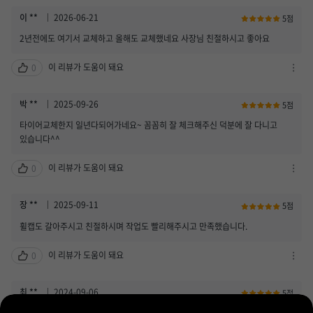
이 **
2026-06-21
5점
2년전에도 여기서 교체하고 올해도 교체했네요 사장님 친절하시고 좋아요
이 리뷰가 도움이 돼요
0
차
단
하
박 **
2025-09-26
5점
기
타이어교체한지 일년다되어가네요~ 꼼꼼히 잘 체크해주신 덕분에 잘 다니고
/
있습니다^^
신
고
이 리뷰가 도움이 돼요
0
하
차
기
단
열
하
장 **
2025-09-11
5점
기
기
휠캡도 갈아주시고 친절하시며 작업도 빨리해주시고 만족했습니다.
/
신
이 리뷰가 도움이 돼요
0
고
차
하
단
기
하
최 **
2024-09-06
5점
열
기
매장도 깔끔하고 직원분들깨서 웃으면서 반겨주셔서 되게 좋았습니다. 작업간