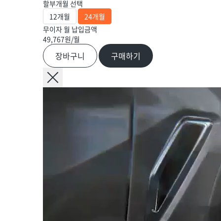
할부개월 선택
12개월
24개월
무이자 월 납입금액
49,767
원/월
장바구니
구매하기