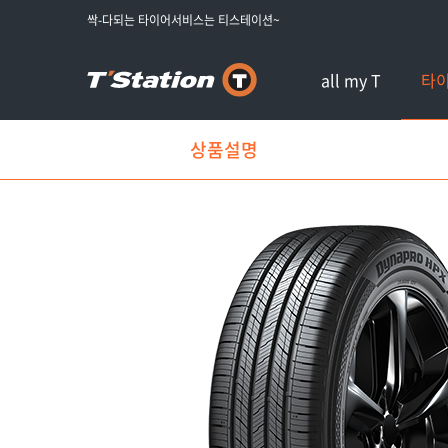
싹-다되는 타이어서비스는 티스테이션~
all my T
타
상품설명