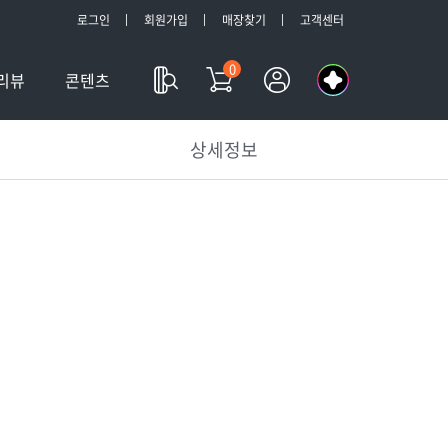
로그인
회원가입
매장찾기
고객센터
0
나
리뷰
콘텐츠
의
a
상세정보
l
l
m
y
T