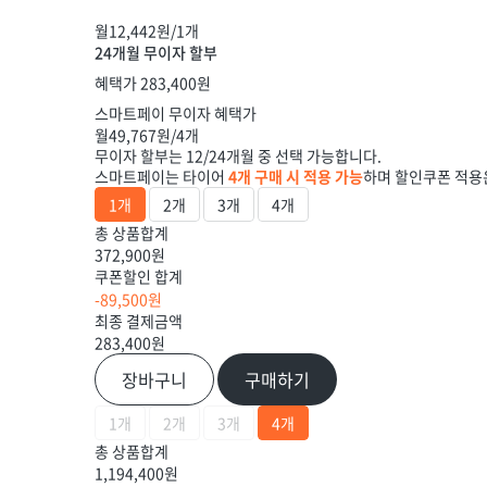
월
12,442
원/1개
24개월 무이자 할부
혜택가
283,400
원
스마트페이 무이자 혜택가
월
49,767
원/4개
무이자 할부는 12/24개월 중 선택 가능합니다.
스마트페이는 타이어
4개 구매 시 적용 가능
하며 할인쿠폰 적용
1개
2개
3개
4개
총 상품합계
372,900원
쿠폰할인 합계
-89,500원
최종 결제금액
283,400
원
장바구니
구매하기
1개
2개
3개
4개
총 상품합계
1,194,400원