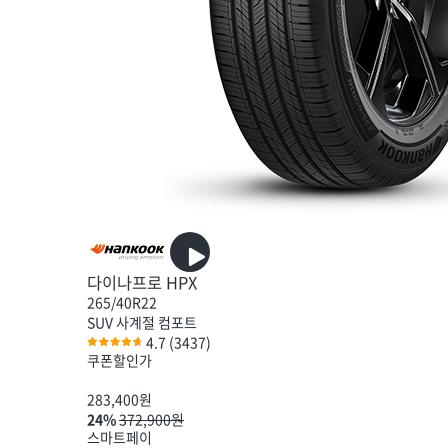
다이나프로 HPX
265/40R22
SUV
사계절
컴포트
4.7
(3437)
쿠폰할인가
283,400
원
24%
372,900원
스마트페이