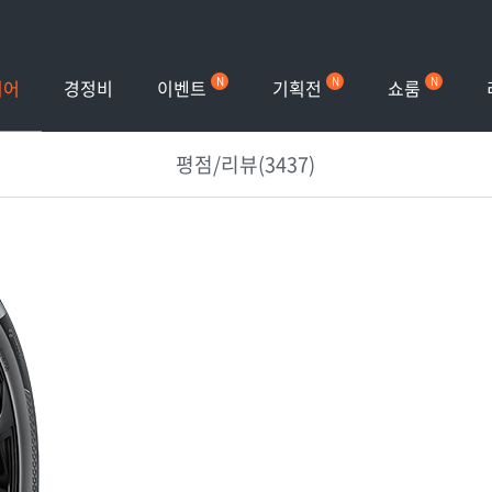
이벤트
기획전
쇼룸
이어
경정비
평점/리뷰(3437)