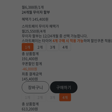
월
6,388
원/1개
24개월 무이자 할부
혜택가
145,400
원
스마트페이 무이자 혜택가
월
25,550
원/4개
무이자 할부는 12/24개월 중 선택 가능합니다.
스마트페이는 타이어
4개 구매 시 적용 가능
하며 할인쿠폰 적용
1개
2개
3개
4개
총 상품합계
191,400원
쿠폰할인 합계
-46,000원
최종 결제금액
145,400
원
장바구니
구매하기
1개
2개
3개
4개
총 상품합계
613,200원