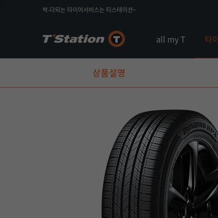
싹-다되는 타이어서비스는 티스테이션~
all my T
타
상품설명