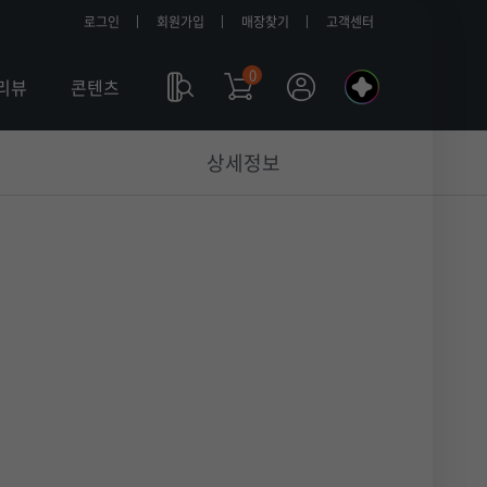
로그인
회원가입
매장찾기
고객센터
0
나
리뷰
콘텐츠
의
a
상세정보
l
l
m
y
T