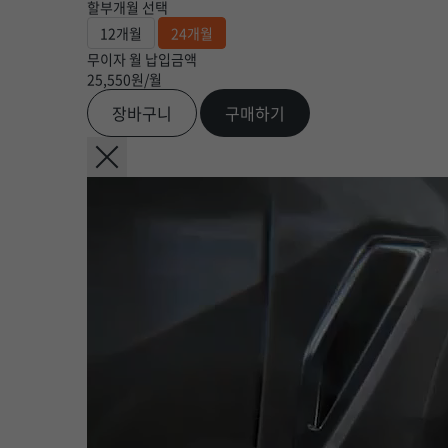
할부개월 선택
12개월
24개월
무이자 월 납입금액
25,550
원/월
장바구니
구매하기