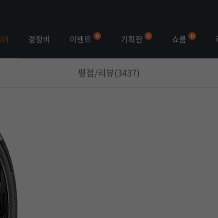
이벤트
기획전
쇼룸
이어
경정비
평점/리뷰(3437)