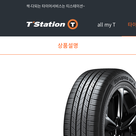
싹-다되는 타이어서비스는 티스테이션~
all my T
타
상품설명