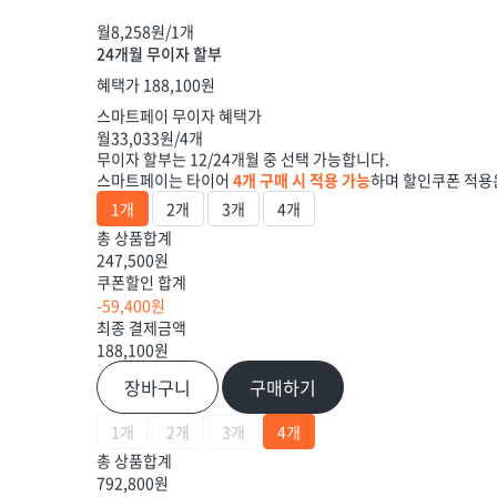
월
8,258
원/1개
24개월 무이자 할부
혜택가
188,100
원
스마트페이 무이자 혜택가
월
33,033
원/4개
무이자 할부는 12/24개월 중 선택 가능합니다.
스마트페이는 타이어
4개 구매 시 적용 가능
하며 할인쿠폰 적용
1개
2개
3개
4개
총 상품합계
247,500원
쿠폰할인 합계
-59,400원
최종 결제금액
188,100
원
장바구니
구매하기
1개
2개
3개
4개
총 상품합계
792,800원