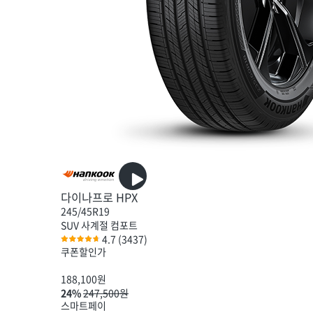
다이나프로 HPX
245/45R19
SUV
사계절
컴포트
4.7
(3437)
쿠폰할인가
188,100
원
24%
247,500원
스마트페이