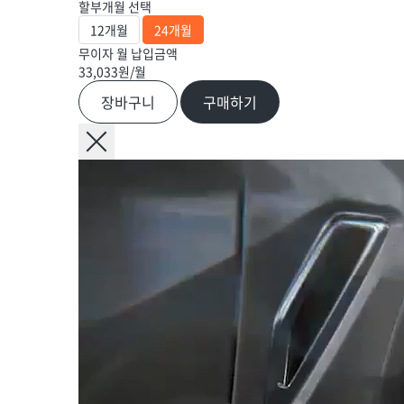
할부개월 선택
12개월
24개월
무이자 월 납입금액
33,033
원/월
장바구니
구매하기