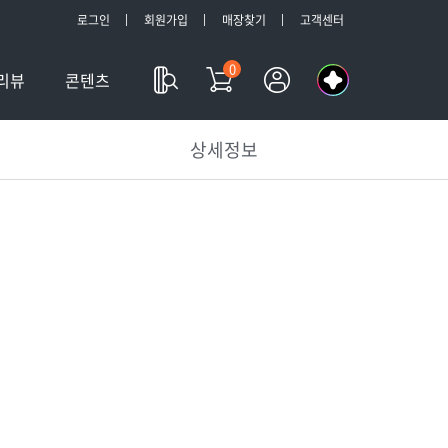
로그인
회원가입
매장찾기
고객센터
0
나
리뷰
콘텐츠
의
a
상세정보
l
l
m
y
T