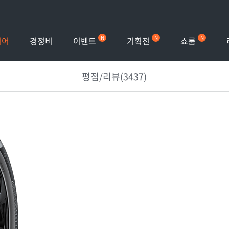
이벤트
기획전
쇼룸
이어
경정비
평점/리뷰(3437)