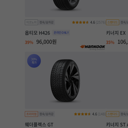
4.6
(2576)
옵티모 H426
키너지 EX
96,000원
106
39%
35%
30%
특가
4.6
(148)
웨더플렉스 GT
키너지 ST 