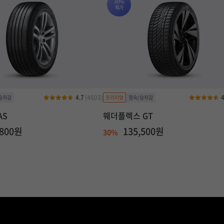
30%
특가
4.7
(4603)
4
AS
웨더플렉스 GT
,800원
135,500원
30%