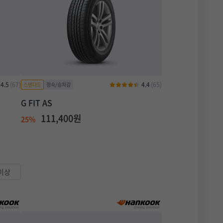
4.5
(67)
4.4
(65)
G FIT AS
111,400원
25%
 이상