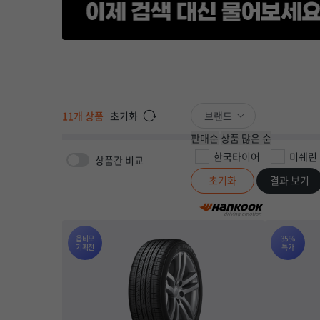
초기화
브랜드
11
개 상품
판매순
상품 많은 순
한국타이어
미쉐린
상품간 비교
초기화
결과 보기
옵티모
35%
기획전
특가