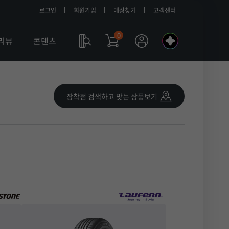
로그인
회원가입
매장찾기
고객센터
0
나
리뷰
콘텐츠
의
a
l
장착점 검색하고 맞는 상품보기
l
m
y
T