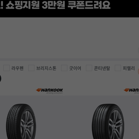
라우펜
브리지스톤
굿이어
콘티넨탈
피렐리