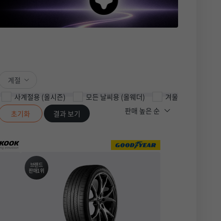
계절
사계절용 (올시즌)
모든 날씨용 (올웨더)
겨울용
여름
초기화
결과 보기
브랜드
판매1위