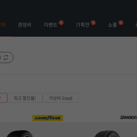
이벤트
기획전
쇼룸
이어
경정비
색
천
최고 할인율!
가성비 Good