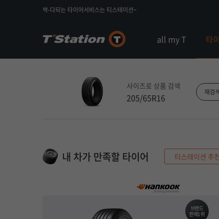
싹-다되는 타이어서비스는 티스테이션~
all my T
타
사이즈로 상품 검색
재검
205/65R16
내 차가 만족할 타이어
티스테이션 추
브랜드
판매1위