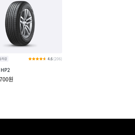
4.6
(206)
HP2
,700원