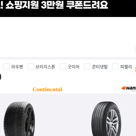
라우펜
브리지스톤
굿이어
콘티넨탈
피렐리