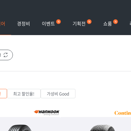
이벤트
기획전
쇼룸
이어
경정비
색
천
최고 할인율!
가성비 Good