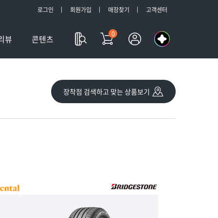
로그인
회원가입
매장찾기
고객센터
0
나
리뷰
콘텐츠
의
a
l
장착점 검색하고 맞는 상품보기
l
m
y
T