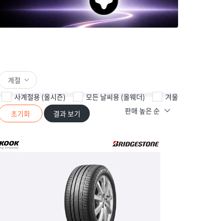
계절
사계절용 (올시즌)
모든 날씨용 (올웨더)
겨울용
여름
초기화
결과 보기