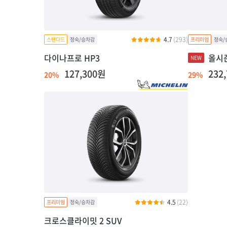
4.7
(293)
다이나프로 HP3
올시
127,300원
232
20%
29%
4.5
(22)
크로스클라이밋 2 SUV