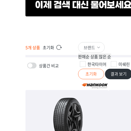
초기화
브랜드
5
개 상품
판매순
상품 많은 순
한국타이어
미쉐린
상품간 비교
초기화
결과 보기