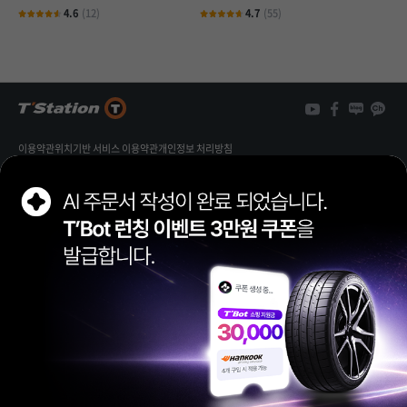
4.6
(12)
4.7
(55)
3
개
3
이용약관
위치기반 서비스 이용약관
개인정보 처리방침
개인정보 열람/정정 신청
가맹점 제휴문의
FAMILY SITE
한국타이어앤테크놀로지
한국타이어앤테크놀로지(주)
대표이사 이상훈, 안종선
경기도 성남시 분당구 판교로 286 (삼평동)