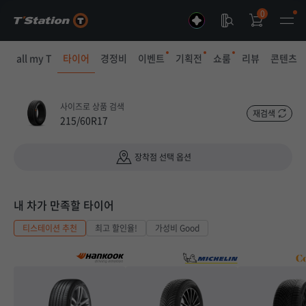
0
all my T
타이어
경정비
이벤트
기획전
쇼룸
리뷰
콘텐츠
사이즈로 상품 검색
재검색
215/60R17
장착점 선택 옵션
내 차가 만족할 타이어
티스테이션 추천
최고 할인율!
가성비 Good