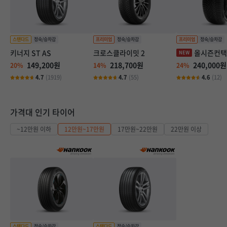
키너지 ST AS
크로스클라이밋 2
올시즌컨택
149,200원
218,700원
240,000원
20%
14%
24%
4.7
(1919)
4.7
(55)
4.6
(12)
가격대 인기 타이어
~12만원 이하
12만원~17만원
17만원~22만원
22만원 이상