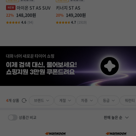
아이온 ST AS SUV
키너지 ST AS
148,200원
149,200원
22%
20%
4.6
(94)
4.7
(1919)
브랜드
계절
차종
등급
워런티
4
개 상품
상품간 비교