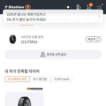
0
10초면 끝나는 회원가입하고
5% 추가 할인 놓치지 마세요!
all my T
타이어
경정비
이벤트
기획전
쇼룸
리뷰
콘텐츠
사이즈로 상품 검색
재검색
215/70R16
장착점 선택 옵션
내 차가 만족할 타이어
티스테이션 추천
최고 할인율!
가성비 Good