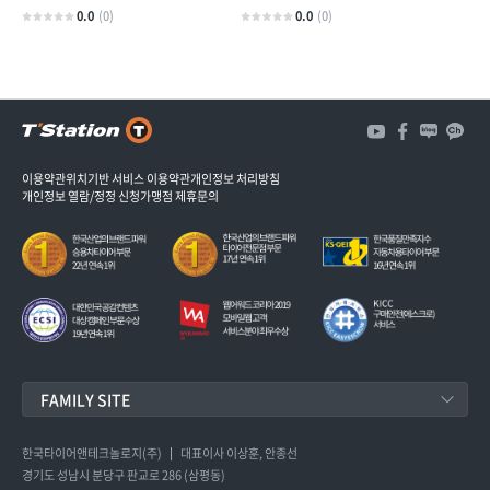
0.0
(0)
0.0
(0)
3
개
3
이용약관
위치기반 서비스 이용약관
개인정보 처리방침
개인정보 열람/정정 신청
가맹점 제휴문의
FAMILY SITE
한국타이어앤테크놀로지
한국타이어앤테크놀로지(주)
대표이사 이상훈, 안종선
경기도 성남시 분당구 판교로 286 (삼평동)