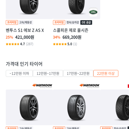
벤투스 S1 에보 Z AS X
스콜피온 제로 올시즌
421,000원
669,200원
25%
34%
4.7
(287)
5.0
(1)
가격대 인기 타이어
~12만원 이하
12만원~17만원
17만원~22만원
22만원 이상