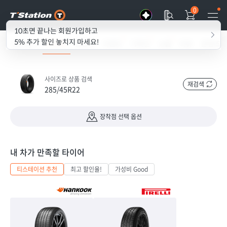
0
10초면 끝나는 회원가입하고
5% 추가 할인 놓치지 마세요!
all my T
타이어
경정비
이벤트
기획전
쇼룸
리뷰
콘텐츠
사이즈로 상품 검색
재검색
285/45R22
장착점 선택 옵션
내 차가 만족할 타이어
티스테이션 추천
최고 할인율!
가성비 Good