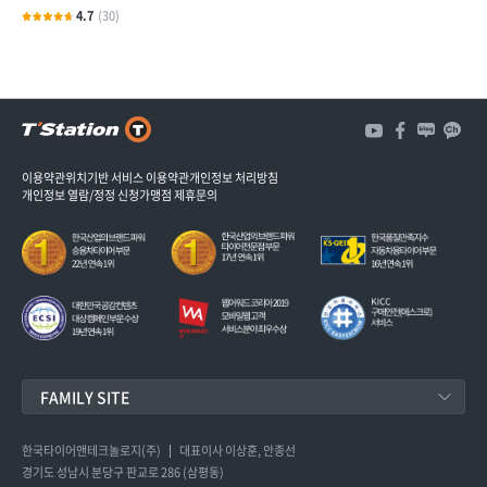
4.7
(30)
3
개
3
이용약관
위치기반 서비스 이용약관
개인정보 처리방침
개인정보 열람/정정 신청
가맹점 제휴문의
FAMILY SITE
한국타이어앤테크놀로지
한국타이어앤테크놀로지(주)
대표이사 이상훈, 안종선
경기도 성남시 분당구 판교로 286 (삼평동)