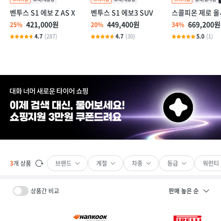
벤투스 S1 에보 Z AS X
벤투스 S1 에보3 SUV
스콜피온 제로 
421,000원
449,400원
669,200원
25%
20%
34%
4.7
(287)
4.7
(30)
5.0
(1)
브랜드
계절
차종
등급
워런티
3
개 상품
상품간 비교