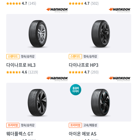
4.7
(145)
4.7
(502)
다이나프로 HL3
다이나프로 HP3
4.6
(1219)
4.7
(293)
흡음재
타이어
웨더플렉스 GT
아이온 에보 AS