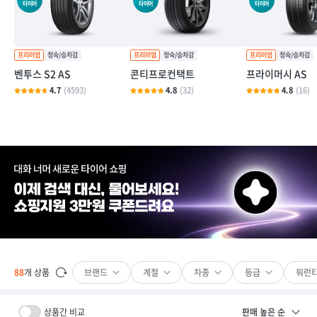
타이어
타이어
타이어
벤투스 S2 AS
콘티프로컨택트
프라이머시 AS
4.7
(4593)
4.8
(32)
4.8
(16)
브랜드
계절
차종
등급
워런
88
개 상품
상품간 비교