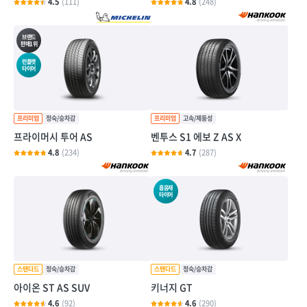
4.5
(111)
4.8
(248)
브랜드
판매1위
런플랫
타이어
프라이머시 투어 AS
벤투스 S1 에보 Z AS X
4.8
(234)
4.7
(287)
흡음재
타이어
아이온 ST AS SUV
키너지 GT
4.6
(92)
4.6
(290)