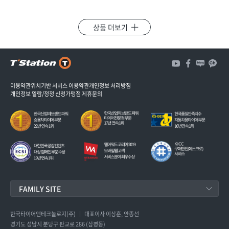
상품 더보기
3
개
3
이용약관
위치기반 서비스 이용약관
개인정보 처리방침
개인정보 열람/정정 신청
가맹점 제휴문의
FAMILY SITE
한국타이어앤테크놀로지
한국타이어앤테크놀로지(주)
대표이사 이상훈, 안종선
경기도 성남시 분당구 판교로 286 (삼평동)