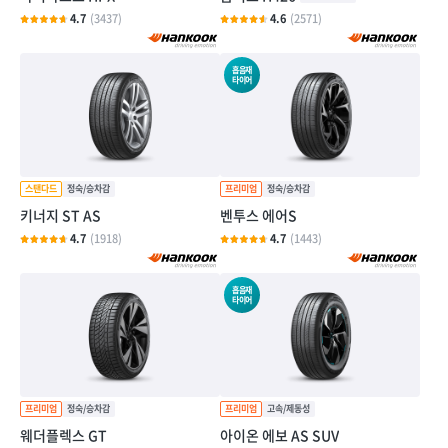
4.7
(3437)
4.6
(2571)
흡음재
타이어
키너지 ST AS
벤투스 에어S
4.7
(1918)
4.7
(1443)
흡음재
타이어
웨더플렉스 GT
아이온 에보 AS SUV