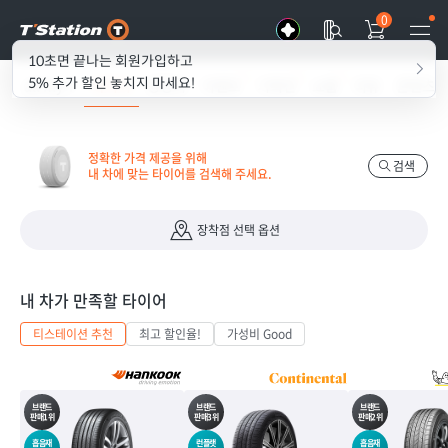
0
10초면 끝나는 회원가입하고
5% 추가 할인 놓치지 마세요!
all my T
타이어
경정비
이벤트
기획전
쇼룸
리뷰
콘텐츠
정확한 가격 제공을 위해
검색
내 차에 맞는 타이어를 검색해 주세요.
장착점 선택 옵션
내 차가 만족할 타이어
티스테이션 추천
최고 할인율!
가성비 Good
브랜드
브랜드
브랜드
판매1위
판매3위
판매2위
흡음재
런플랫
흡음재