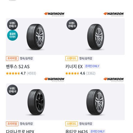
브랜드
브랜드
판매1위
판매2위
흡음재
타이어
벤투스 S2 AS
키너지 EX
4.7
(4593)
4.6
(3362)
브랜드
판매3위
다이나프로 HPX
옵티모 H426